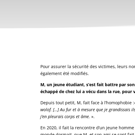
Pour assurer la sécurité des victimes, leurs n
également été modifiés.
M, un jeune étudiant, s’est fait battre par son
échappé de chez lui a vécu dans la rue, pour v
Depuis tout petit, M, fait face à l’homophobie :
wolof. […] Au fur et à mesure que je grandissais ils
j’en pleurais corps et âme.
».
En 2020, il fait la rencontre d’un jeune homme et
monde dormait, que M. et son ami se sont fait 