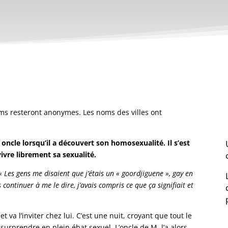
oms resteront anonymes. Les noms des villes ont
 oncle lorsqu’il a découvert son homosexualité. Il s’est
ivre librement sa sexualité.
« Les gens me disaient que j’étais un « goordjiguene », gay en
 continuer à me le dire, j’avais compris ce que ça signifiait et
 va l’inviter chez lui. C’est une nuit, croyant que tout le
surprendre en plein ébat sexuel. L’oncle de M. l’a alors