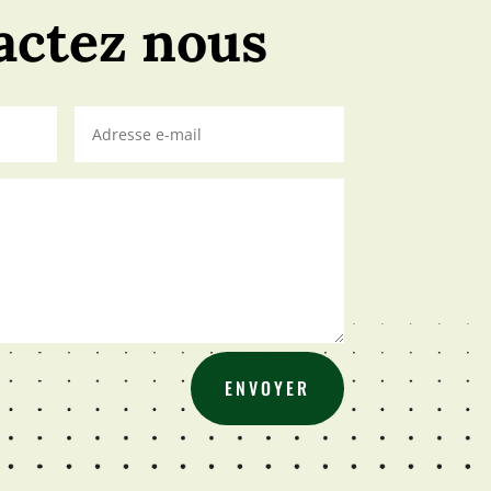
actez nous
ENVOYER