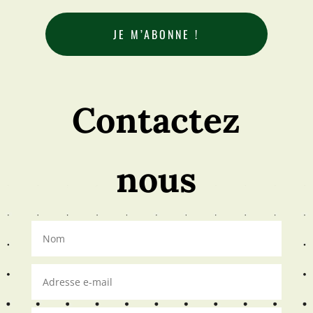
mail
*
Contactez
nous