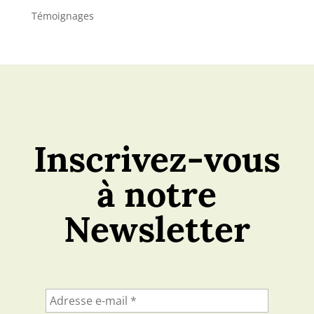
Témoignages
Inscrivez-vous
à notre
Newsletter
Adresse
e-